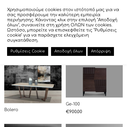
Χρησιμοποιούμε cookies στον ιστότοπό μας για να
σας προσφέρουμε την καλύτερη εμπειρία
περιήγησης. Κάνοντας κλικ στην επιλογή "Αποδοχή
όλων", συναινείτε στη χρήση ΟΛΩΝ των cookies.
Ωστόσο, μπορείτε να επισκεφθείτε τις "Ρυθμίσεις
cookie" για να παράσχετε ελεγχόμενη
συγκατάθεση.
Living room
Ρυθμίσεις Cookie
Αποδοχή όλων
Απόρριψη
Back
Back
Back
Buffets
Coffee tables
Dining tables
TING AREA
DROOM
TRESSES LINEA STROM
chairs
rooms
 Quality
ee tables
s
opedics High Quality
Ge-100
Bolero
€
900.00
er living rooms
ide Tables
x
s
r layers