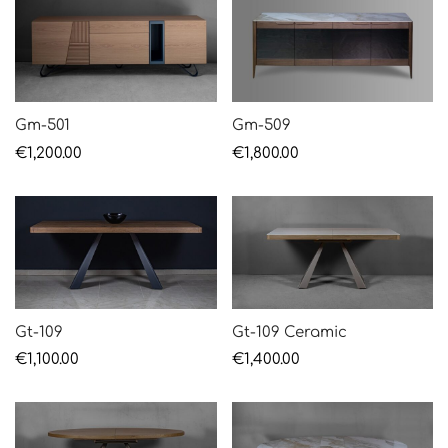
babies
Gm-501
Gm-509
€
1,200.00
€
1,800.00
Gt-109
Gt-109 Ceramic
€
1,100.00
€
1,400.00